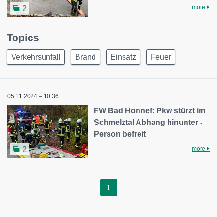
more
2
Topics
Verkehrsunfall
Brand
Einsatz
Feuer
05.11.2024 – 10:36
FW Bad Honnef: Pkw stürzt im
Schmelztal Abhang hinunter -
Person befreit
more
2
1