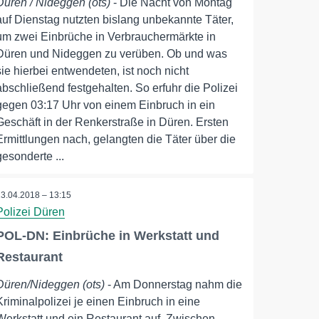
Düren / Nideggen (ots)
- Die Nacht von Montag
auf Dienstag nutzten bislang unbekannte Täter,
um zwei Einbrüche in Verbrauchermärkte in
Düren und Nideggen zu verüben. Ob und was
sie hierbei entwendeten, ist noch nicht
abschließend festgehalten. So erfuhr die Polizei
gegen 03:17 Uhr von einem Einbruch in ein
Geschäft in der Renkerstraße in Düren. Ersten
Ermittlungen nach, gelangten die Täter über die
gesonderte ...
13.04.2018 – 13:15
Polizei Düren
POL-DN: Einbrüche in Werkstatt und
Restaurant
Düren/Nideggen (ots)
- Am Donnerstag nahm die
Kriminalpolizei je einen Einbruch in eine
Werkstatt und ein Restaurant auf. Zwischen