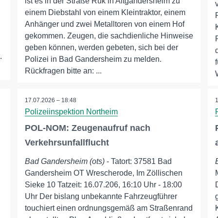
ist es in der Straße Rük in Altgandersheim zu
einem Diebstahl von einem Kleintraktor, einem
Anhänger und zwei Metalltoren von einem Hof
gekommen. Zeugen, die sachdienliche Hinweise
geben können, werden gebeten, sich bei der
.
Polizei in Bad Gandersheim zu melden.
Rückfragen bitte an: ...
17.07.2026 – 18:48
Polizeiinspektion Northeim
POL-NOM: Zeugenaufruf nach
Verkehrsunfallflucht
Bad Gandersheim (ots)
- Tatort: 37581 Bad
Gandersheim OT Wrescherode, Im Zöllischen
Sieke 10 Tatzeit: 16.07.206, 16:10 Uhr - 18:00
Uhr Der bislang unbekannte Fahrzeugführer
touchiert einen ordnungsgemäß am Straßenrand