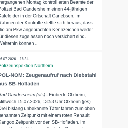
vergangenen Montag kontrollierten Beamte der
Polizei Bad Gandersheim einen 44-jährigen
Kalefelder in der Ortschaft Garlebsen. Im
Rahmen der Kontrolle stellte sich heraus, dass
die am Pkw angebrachten Kennzeichen weder
für diesen zugelassen noch versichert sind.
Weiterhin können ...
16.07.2026 – 16:34
Polizeiinspektion Northeim
POL-NOM: Zeugenaufruf nach Diebstahl
aus SB-Hofladen
Bad Gandersheim (ots)
- Einbeck, Olxheim,
Mittwoch 15.07.2026, 13:53 Uhr Olxheim (jes)-
Drei bislang unbekannte Täter fahren zum oben
genannten Zeitpunkt mit einem roten Renault
Kangoo Zeitpunkt vor den SB-Hofladen. Im