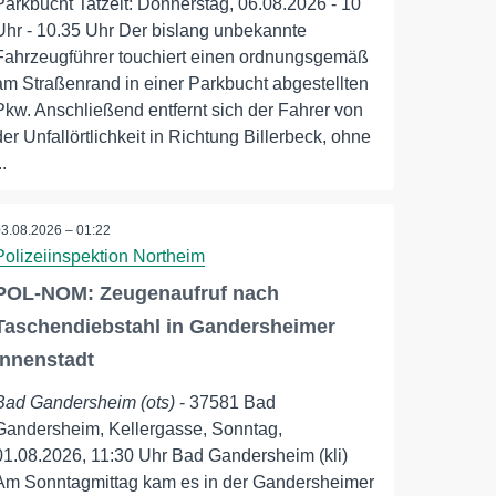
Parkbucht Tatzeit: Donnerstag, 06.08.2026 - 10
Uhr - 10.35 Uhr Der bislang unbekannte
Fahrzeugführer touchiert einen ordnungsgemäß
am Straßenrand in einer Parkbucht abgestellten
Pkw. Anschließend entfernt sich der Fahrer von
der Unfallörtlichkeit in Richtung Billerbeck, ohne
..
03.08.2026 – 01:22
Polizeiinspektion Northeim
POL-NOM: Zeugenaufruf nach
Taschendiebstahl in Gandersheimer
Innenstadt
Bad Gandersheim (ots)
- 37581 Bad
Gandersheim, Kellergasse, Sonntag,
01.08.2026, 11:30 Uhr Bad Gandersheim (kli)
Am Sonntagmittag kam es in der Gandersheimer