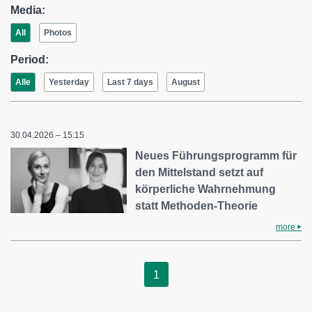
Media:
All
Photos
Period:
Alle
Yesterday
Last 7 days
August
30.04.2026 – 15:15
Neues Führungsprogramm für
den Mittelstand setzt auf
körperliche Wahrnehmung
statt Methoden-Theorie
more
1