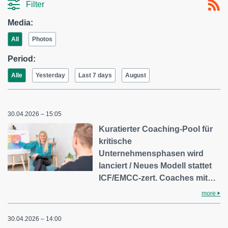
Filter
Media:
All
Photos
Period:
Alle
Yesterday
Last 7 days
August
30.04.2026 – 15:05
Kuratierter Coaching-Pool für
kritische
Unternehmensphasen wird
lanciert / Neues Modell stattet
ICF/EMCC-zert. Coaches mit…
more
30.04.2026 – 14:00