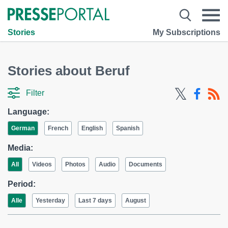
Stories
My Subscriptions
Stories about Beruf
Filter
Language:
German
French
English
Spanish
Media:
All
Videos
Photos
Audio
Documents
Period:
Alle
Yesterday
Last 7 days
August