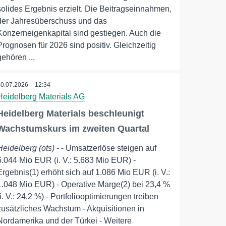
solides Ergebnis erzielt. Die Beitragseinnahmen,
der Jahresüberschuss und das
Konzerneigenkapital sind gestiegen. Auch die
Prognosen für 2026 sind positiv. Gleichzeitig
gehören ...
30.07.2026 – 12:34
Heidelberg Materials AG
Heidelberg Materials beschleunigt
Wachstumskurs im zweiten Quartal
Heidelberg (ots)
- - Umsatzerlöse steigen auf
6.044 Mio EUR (i. V.: 5.683 Mio EUR) -
Ergebnis(1) erhöht sich auf 1.086 Mio EUR (i. V.:
1.048 Mio EUR) - Operative Marge(2) bei 23,4 %
(i. V.: 24,2 %) - Portfoliooptimierungen treiben
zusätzliches Wachstum - Akquisitionen in
Nordamerika und der Türkei - Weitere