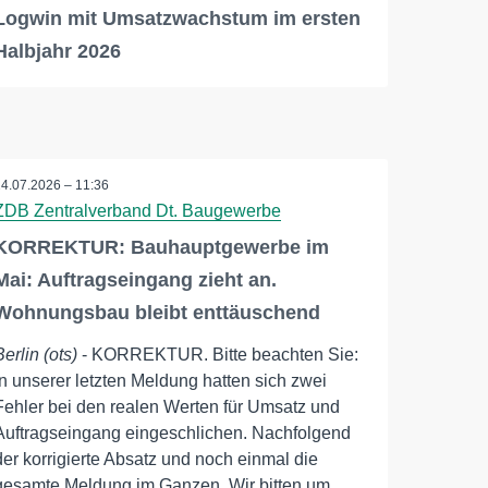
Logwin mit Umsatzwachstum im ersten
Halbjahr 2026
24.07.2026 – 11:36
ZDB Zentralverband Dt. Baugewerbe
KORREKTUR: Bauhauptgewerbe im
Mai: Auftragseingang zieht an.
Wohnungsbau bleibt enttäuschend
Berlin (ots)
- KORREKTUR. Bitte beachten Sie:
In unserer letzten Meldung hatten sich zwei
Fehler bei den realen Werten für Umsatz und
Auftragseingang eingeschlichen. Nachfolgend
der korrigierte Absatz und noch einmal die
gesamte Meldung im Ganzen. Wir bitten um