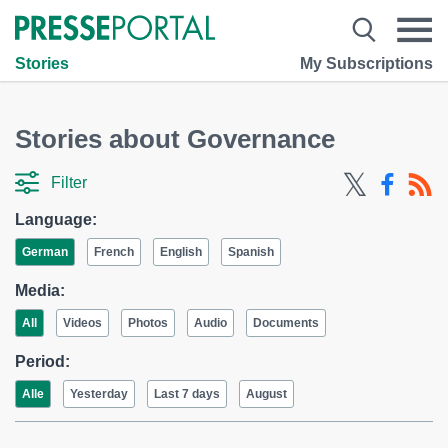
Stories
My Subscriptions
Stories about Governance
Filter
Language:
German
French
English
Spanish
Media:
All
Videos
Photos
Audio
Documents
Period:
Alle
Yesterday
Last 7 days
August