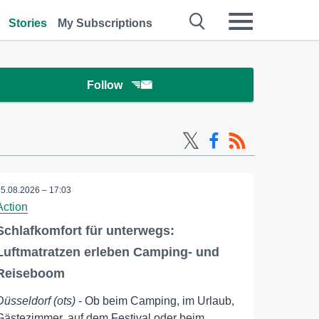
Stories
My Subscriptions
Follow
05.08.2026 – 17:03
Action
Schlafkomfort für unterwegs:
Luftmatratzen erleben Camping- und
Reiseboom
Düsseldorf (ots)
- Ob beim Camping, im Urlaub,
Gästezimmer, auf dem Festival oder beim