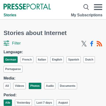
Stories
My Subscriptions
Stories about Internet
Filter
Language:
German
French
Italian
English
Spanish
Dutch
Portuguese
Media:
All
Videos
Photos
Audio
Documents
Period:
Alle
Yesterday
Last 7 days
August