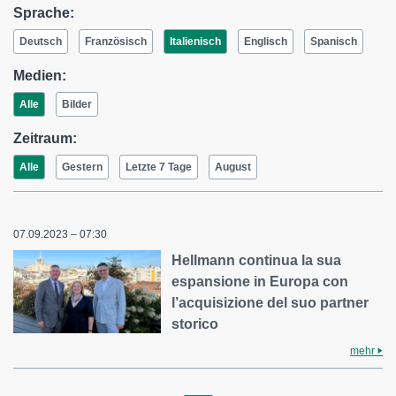
Sprache:
Deutsch
Französisch
Italienisch
Englisch
Spanisch
Medien:
Alle
Bilder
Zeitraum:
Alle
Gestern
Letzte 7 Tage
August
07.09.2023 – 07:30
Hellmann continua la sua
espansione in Europa con
l’acquisizione del suo partner
storico
mehr