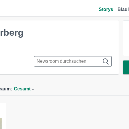
Storys
Blaul
hrberg
traum:
Gesamt