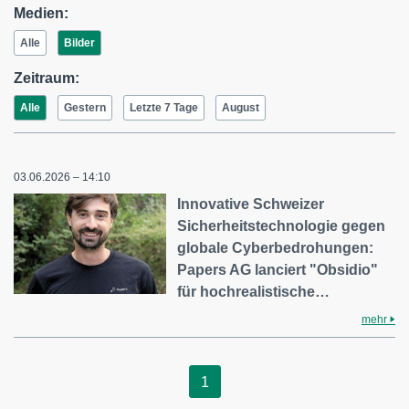
Medien:
Alle
Bilder
Zeitraum:
Alle
Gestern
Letzte 7 Tage
August
03.06.2026 – 14:10
Innovative Schweizer
Sicherheitstechnologie gegen
globale Cyberbedrohungen:
Papers AG lanciert "Obsidio"
für hochrealistische…
mehr
1