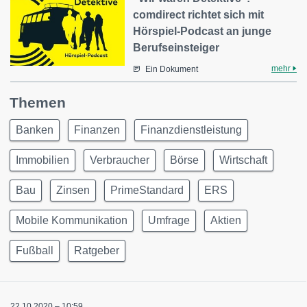
comdirect richtet sich mit
Hörspiel-Podcast an junge
Berufseinsteiger
mehr
Ein Dokument
Themen
Banken
Finanzen
Finanzdienstleistung
Immobilien
Verbraucher
Börse
Wirtschaft
Bau
Zinsen
PrimeStandard
ERS
Mobile Kommunikation
Umfrage
Aktien
Fußball
Ratgeber
22.10.2020 – 10:59