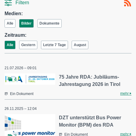
Filtern
Medien:
Alle
Bilder
Dokumente
Zeitraum:
Alle
Gestern
Letzte 7 Tage
August
21.07.2026 – 09:01
75 Jahre RDA: Jubiläums-
4
Jahrestagung 2026 in Tirol
mehr
Ein Dokument
26.11.2025 – 12:04
DZT unterstützt Bus Power
Monitor (BPM) des RDA
mehr
Ein Dokument