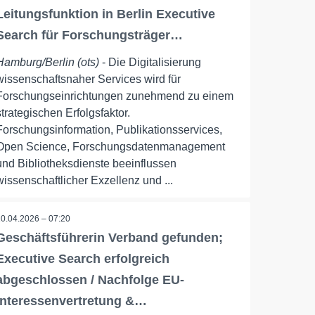
Leitungsfunktion in Berlin Executive
Search für Forschungsträger…
Hamburg/Berlin (ots)
- Die Digitalisierung
wissenschaftsnaher Services wird für
Forschungseinrichtungen zunehmend zu einem
strategischen Erfolgsfaktor.
Forschungsinformation, Publikationsservices,
Open Science, Forschungsdatenmanagement
und Bibliotheksdienste beeinflussen
wissenschaftlicher Exzellenz und ...
10.04.2026 – 07:20
Geschäftsführerin Verband gefunden;
Executive Search erfolgreich
abgeschlossen / Nachfolge EU-
Interessenvertretung &…