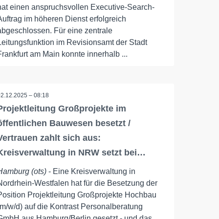
hat einen anspruchsvollen Executive-Search-
Auftrag im höheren Dienst erfolgreich
abgeschlossen. Für eine zentrale
Leitungsfunktion im Revisionsamt der Stadt
Frankfurt am Main konnte innerhalb ...
02.12.2025 – 08:18
Projektleitung Großprojekte im
öffentlichen Bauwesen besetzt /
Vertrauen zahlt sich aus:
Kreisverwaltung in NRW setzt bei…
Hamburg (ots)
- Eine Kreisverwaltung in
Nordrhein-Westfalen hat für die Besetzung der
Position Projektleitung Großprojekte Hochbau
(m/w/d) auf die Kontrast Personalberatung
GmbH aus Hamburg/Berlin gesetzt - und das