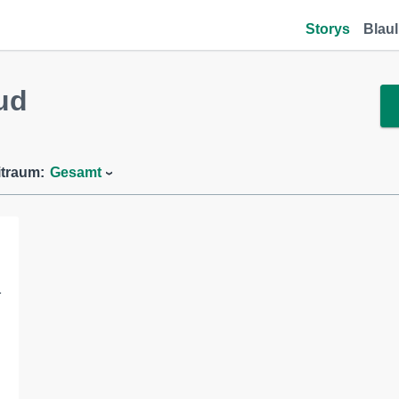
Storys
Blaul
ud
itraum:
Gesamt
a