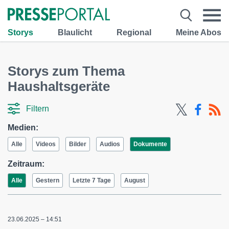
Storys
Blaulicht
Regional
Meine Abos
Storys zum Thema
Haushaltsgeräte
Filtern
Medien:
Alle
Videos
Bilder
Audios
Dokumente
Zeitraum:
Alle
Gestern
Letzte 7 Tage
August
23.06.2025 – 14:51