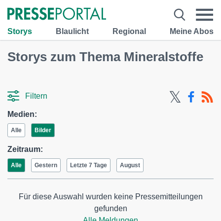
Storys
Blaulicht
Regional
Meine Abos
Storys zum Thema Mineralstoffe
Filtern
Medien:
Alle
Bilder
Zeitraum:
Alle
Gestern
Letzte 7 Tage
August
Für diese Auswahl wurden keine Pressemitteilungen
gefunden
Alle Meldungen