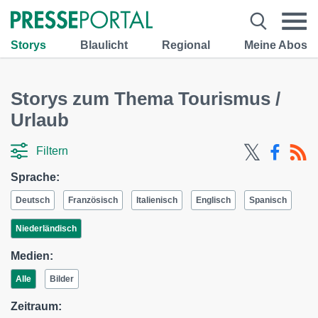
Storys
Blaulicht
Regional
Meine Abos
Storys zum Thema Tourismus /
Urlaub
Filtern
Sprache:
Deutsch
Französisch
Italienisch
Englisch
Spanisch
Niederländisch
Medien:
Alle
Bilder
Zeitraum: