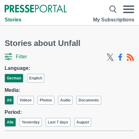
Stories
My Subscriptions
Stories about Unfall
Filter
Language:
German
English
Media:
All
Videos
Photos
Audio
Documents
Period:
Alle
Yesterday
Last 7 days
August