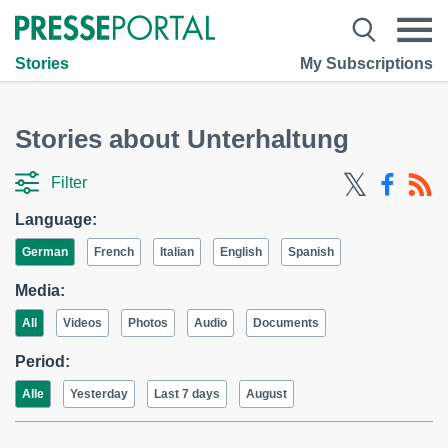
Stories
My Subscriptions
Stories about Unterhaltung
Filter
Language:
German
French
Italian
English
Spanish
Media:
All
Videos
Photos
Audio
Documents
Period:
Alle
Yesterday
Last 7 days
August