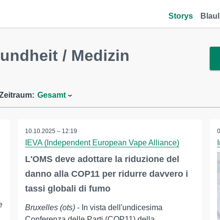
Storys
Blaul
ndheit / Medizin
Zeitraum:
Gesamt
10.10.2025 – 12:19
IEVA (Independent European Vape Alliance)
L'OMS deve adottare la riduzione del
danno alla COP11 per ridurre davvero i
tassi globali di fumo
e
Bruxelles (ots)
- In vista dell'undicesima
Conferenza delle Parti (COP11) della