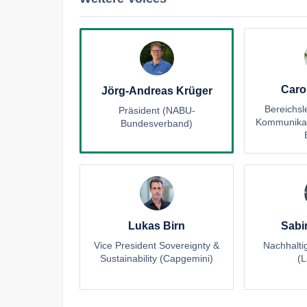
Caro
Jörg-Andreas Krüger
Bereichsle
Präsident (NABU-
Kommunikat
Bundesverband)
Lukas Birn
Sabi
Vice President Sovereignty &
Nachhalti
Sustainability (Capgemini)
(L