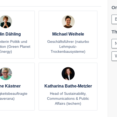
Or
B
Th
lin Dähling
Michael Weihele
iterin Politik und
Geschäftsführer (naturbo
N
ion (Green Planet
Lehmputz-
Energy)
Trockenbausysteme)
W
ne Kästner
Katharina Bathe-Metzler
gkeitsbeauftragte
Head of Sustainability,
averana)
Communications & Public
Affairs (techem)