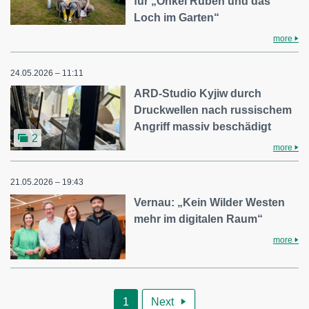
für „Onkel Ruben und das
Loch im Garten“
more
24.05.2026 – 11:11
ARD-Studio Kyjiw durch
Druckwellen nach russischem
Angriff massiv beschädigt
2
more
21.05.2026 – 19:43
Vernau: „Kein Wilder Westen
mehr im digitalen Raum“
more
1
Next
