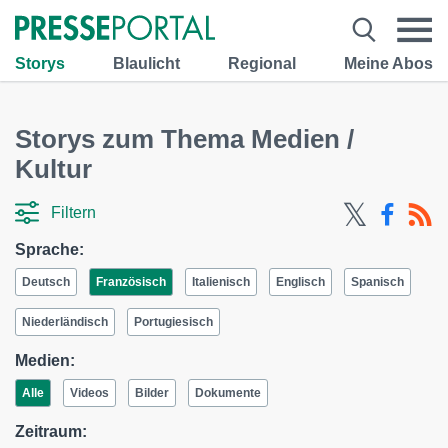
Storys
Blaulicht
Regional
Meine Abos
Storys zum Thema Medien /
Kultur
Filtern
Sprache:
Deutsch
Französisch
Italienisch
Englisch
Spanisch
Niederländisch
Portugiesisch
Medien:
Alle
Videos
Bilder
Dokumente
Zeitraum: