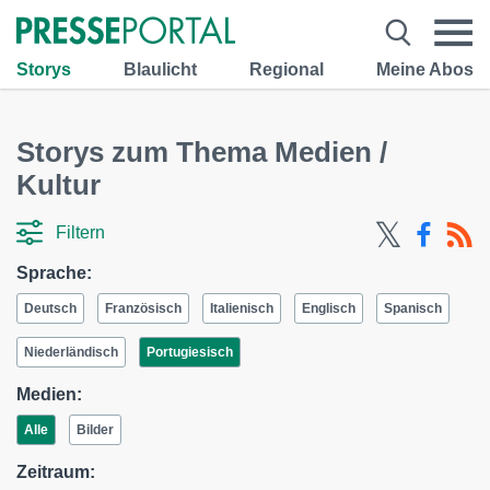
Storys
Blaulicht
Regional
Meine Abos
Storys zum Thema Medien /
Kultur
Filtern
Sprache:
Deutsch
Französisch
Italienisch
Englisch
Spanisch
Niederländisch
Portugiesisch
Medien:
Alle
Bilder
Zeitraum: