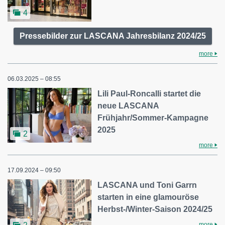
4
Pressebilder zur LASCANA Jahresbilanz 2024/25
more
06.03.2025 – 08:55
Lili Paul-Roncalli startet die
neue LASCANA
Frühjahr/Sommer-Kampagne
2025
2
more
17.09.2024 – 09:50
LASCANA und Toni Garrn
starten in eine glamouröse
Herbst-/Winter-Saison 2024/25
more