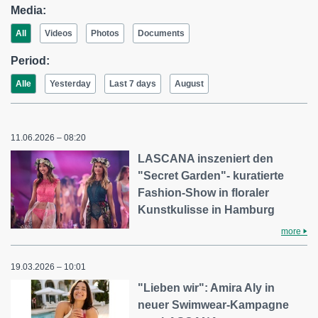
Media:
All
Videos
Photos
Documents
Period:
Alle
Yesterday
Last 7 days
August
11.06.2026 – 08:20
LASCANA inszeniert den
"Secret Garden"- kuratierte
Fashion-Show in floraler
Kunstkulisse in Hamburg
more
19.03.2026 – 10:01
"Lieben wir": Amira Aly in
neuer Swimwear-Kampagne