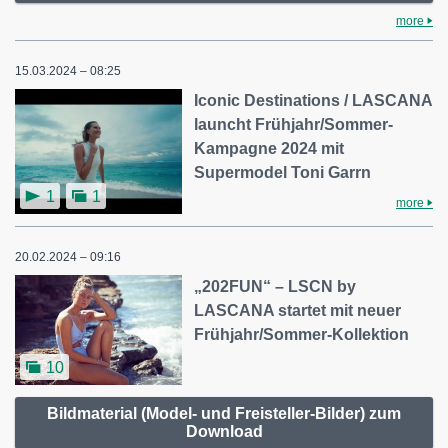
more
15.03.2024 – 08:25
Iconic Destinations / LASCANA
launcht Frühjahr/Sommer-
Kampagne 2024 mit
Supermodel Toni Garrn
1
1
more
20.02.2024 – 09:16
„202FUN“ – LSCN by
LASCANA startet mit neuer
Frühjahr/Sommer-Kollektion
10
Bildmaterial (Model- und Freisteller-Bilder) zum
Download