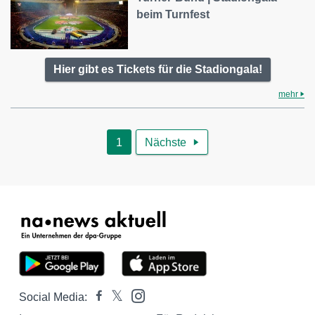
beim Turnfest
Hier gibt es Tickets für die Stadiongala!
mehr
1
Nächste

Social Media: