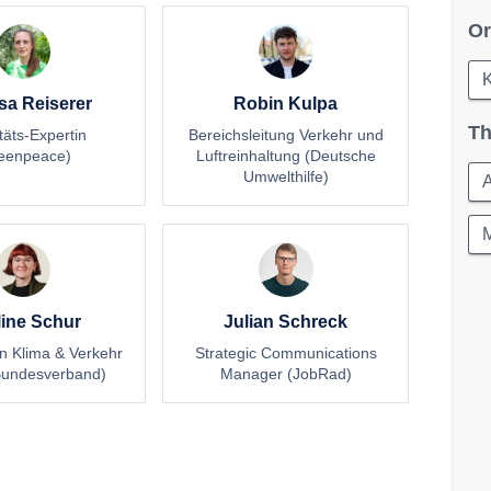
Or
sa Reiserer
Robin Kulpa
Th
täts-Expertin
Bereichsleitung Verkehr und
eenpeace)
Luftreinhaltung (Deutsche
Umwelthilfe)
M
ine Schur
Julian Schreck
in Klima & Verkehr
Strategic Communications
undesverband)
Manager (JobRad)