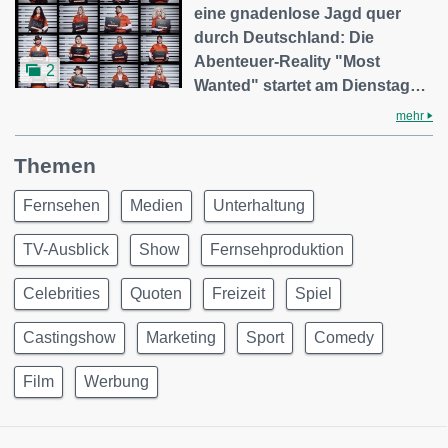
eine gnadenlose Jagd quer
durch Deutschland: Die
Abenteuer-Reality "Most
2
Wanted" startet am Dienstag…
mehr
Themen
Fernsehen
Medien
Unterhaltung
TV-Ausblick
Show
Fernsehproduktion
Celebrities
Quoten
Freizeit
Spiel
Castingshow
Marketing
Sport
Comedy
Film
Werbung