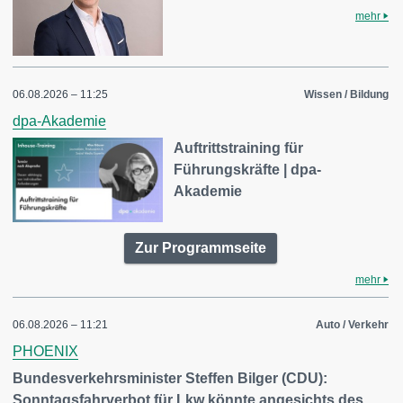
mehr
06.08.2026 – 11:25
Wissen / Bildung
dpa-Akademie
Auftrittstraining für
Führungskräfte | dpa-
Akademie
Zur Programmseite
mehr
06.08.2026 – 11:21
Auto / Verkehr
PHOENIX
Bundesverkehrsminister Steffen Bilger (CDU):
Sonntagsfahrverbot für Lkw könnte angesichts des