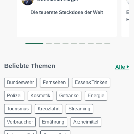
Die teuerste Steckdose der Welt
Ern
Ene
Beliebte Themen
Alle
Bundeswehr
Fernsehen
Essen&Trinken
Polizei
Kosmetik
Getränke
Energie
Tourismus
Kreuzfahrt
Streaming
Verbraucher
Ernährung
Arzneimittel